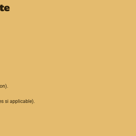
te
on).
s si applicable).