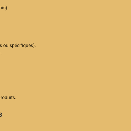
ais).
s ou spécifiques).
.
roduits.
s