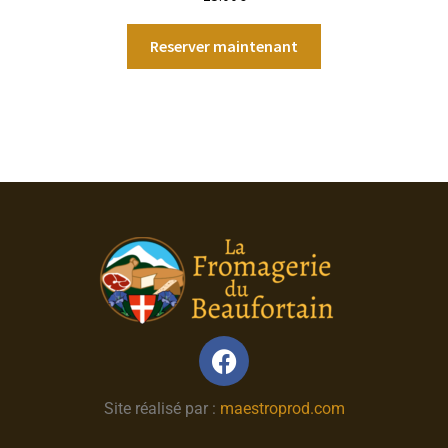
Reserver maintenant
Site réalisé par :
maestroprod.com